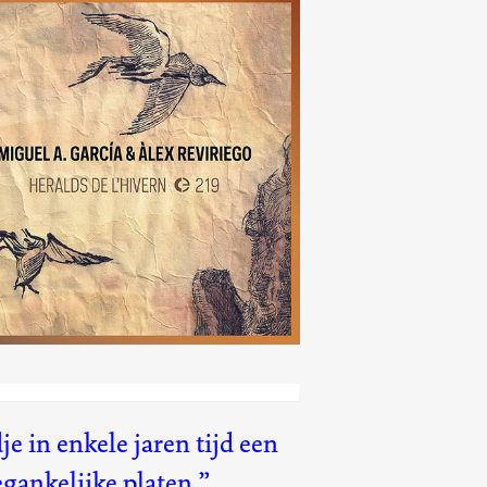
Heralds de l'hiver
(219)
e in enkele jaren tijd een
gankelijke platen.