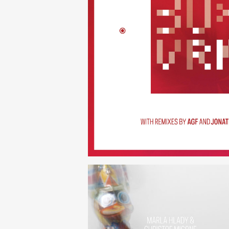
30×N — 
(252)