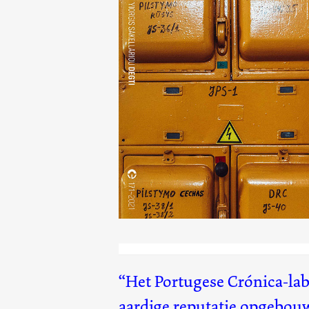
Degti
(171)
Het Portugese Crónica-labe
aardige reputatie opgebouw