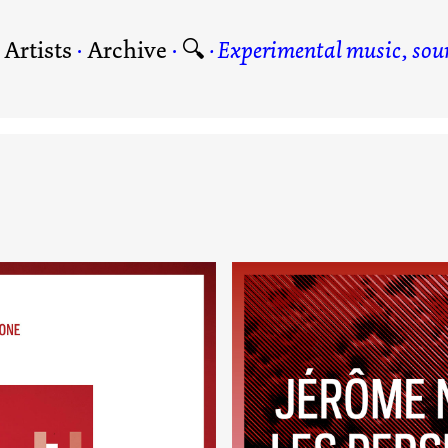
·
Artists
·
Archive
·
🔍
Experimental music, soun