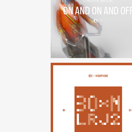
On And On And Off
(250)
30×N — LRJ2
(247)