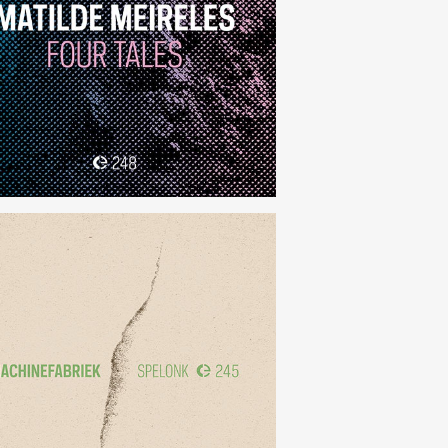
Four Tales
(248)
Spelonk
(245)