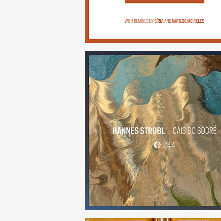
Cais do Sodré
(244)