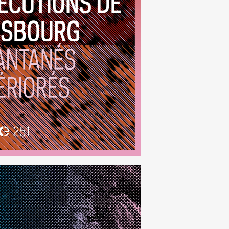
anés Détériorés
(251)