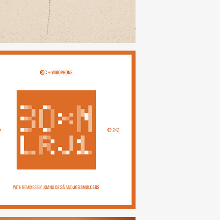
30×N — LRJ1
(242)