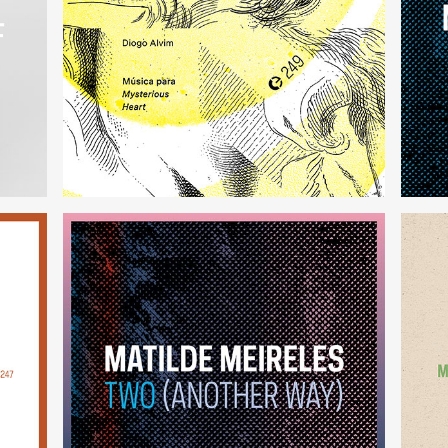
Música para Mysterious Heart
(249)
Two (Another Way)
(246)